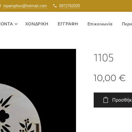
mpamphsx@hotmail.com
6972762020
ΙΟΝΤΑ
ΧΟΝΔΡΙΚΗ
ΕΓΓΡΑΦΗ
Επικοινωνία
Περι
1105
10,00
€
Προσθήκη