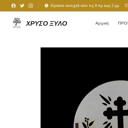
Είμαστε ανοιχτά απο τις 9 πμ εως 2 μμ
ΧΡΥΣΟ ΞΥΛΟ
Αρχική
ΠΡΟ