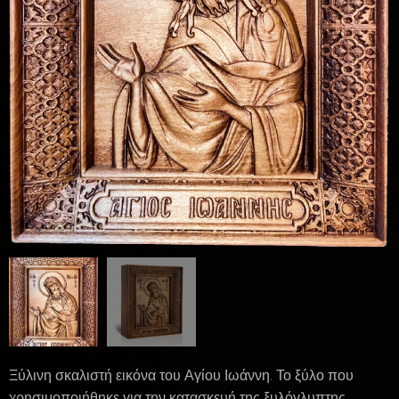
Ξύλινη σκαλιστή εικόνα του Αγίου Ιωάννη. Το ξύλο που
χρησιμοποιήθηκε για την κατασκευή της ξυλόγλυπτης