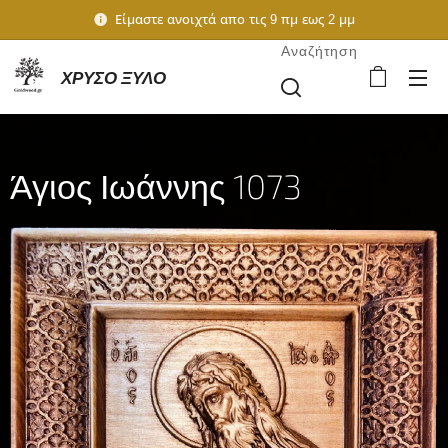
Είμαστε ανοιχτά απο τις 9 πμ εως 2 μμ
Αναζήτηση
ΧΡΥΣΟ ΞΥΛΟ
Άγιος Ιωάννης 1073