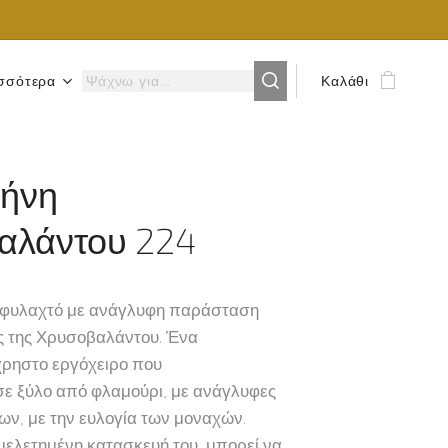
σσότερα
Καλάθι
ρήνη
αλάντου 224
 φυλαχτό με ανάγλυφη παράσταση
ης της Χρυσοβαλάντου. Ένα
χρηστο εργόχειρο που
σε ξύλο από φλαμούρι, με ανάγλυφες
ων, με την ευλογία των μοναχών.
μελετημένη κατασκευή του, μπορεί να