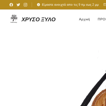
Είμαστε ανοιχτά απο τις 9 πμ εως 2 μμ
ΧΡΥΣΟ ΞΥΛΟ
Αρχική
ΠΡΟ