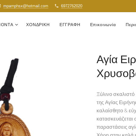
mpamphsx@hotmail.com
6972762020
ΙΟΝΤΑ
ΧΟΝΔΡΙΚΗ
ΕΓΓΡΑΦΗ
Επικοινωνία
Περι
Αγία Ει
Χρυσοβ
Ξύλινο σκαλιστό
της Αγίας Ειρήν
καλαίσθητο & εύ
κατασκευάζεται 
παραστάσεις αγί
Χάρη στην καλά 