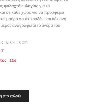
ως
φυλαχτό ευλογίας
για το
και σε κάθε χώρο για να προσφέρει
τει μαύρο σουέτ κορδόνι και κόκκινη
 μέρος αναγράφεται το όνομα του
ς : 6,5 x 4,5 cm
 gr
ος : 224
 στο καλάθι