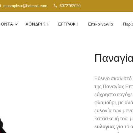
mpamphsx@hotmail.com
6972762020
ΙΟΝΤΑ
ΧΟΝΔΡΙΚΗ
ΕΓΓΡΑΦΗ
Επικοινωνία
Περι
Παναγί
Ξύλινο σκαλιστό
της Παναγίας Επ
εύχρηστο εργόχε
φλαμούρι, με αν
ευλογία των μον
κατασκευή του, 
ευλογίας
για το 