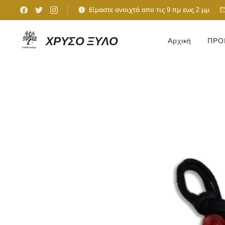
Είμαστε ανοιχτά απο τις 9 πμ εως 2 μμ
ΧΡΥΣΟ ΞΥΛΟ
Αρχική
ΠΡΟ