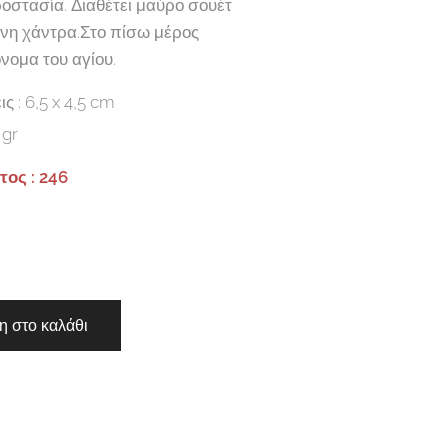
οστασία. Διαθέτει μαύρο σουέτ
ινη χάντρα.Στο πίσω μέρος
νομα του αγίου.
ς : 6,5 x 4,5 cm
 gr
ος : 246
 στο καλάθι