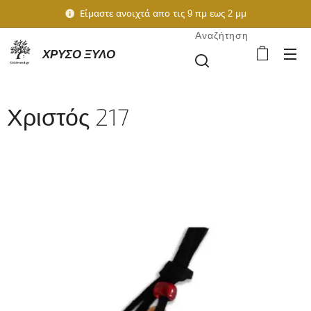
Είμαστε ανοιχτά απο τις 9 πμ εως 2 μμ
Αναζήτηση
ΧΡΥΣΟ ΞΥΛΟ
Χριστός 217